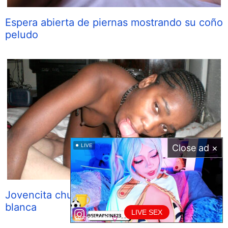
Espera abierta de piernas mostrando su coño
peludo
LIVE
Close ad ×
Jovencita chupando y montando una polla
blanca
LIVE SEX
seraphine23